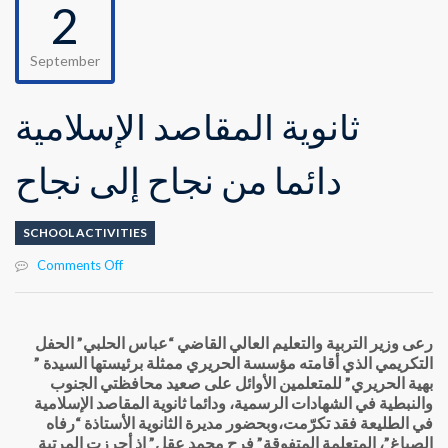
2
September
ثانوية المقاصد الإسلامية
دائما من نجاح إلى نجاح
SCHOOL ACTIVITIES
on
Comments Off
ثانوية
المقاصد
الإسلامية
رعى وزير التربية والتعليم العالي القاضي “عباس الحلبي” الحفل
دائما
التكريمي الذي أقامته مؤسسة الحريري ممثلة برئيستها السيدة ”
من
بهية الحريري” للمتعلمين الأوائل على صعيد محافظتي الجنوب
نجاح
والنبطية في الشهادات الرسمية، ودائما ثانوية المقاصد الإسلامية
إلى
في الطليعة فقد تكرّمت،وبحضور مديرة الثانوية الأستاذة “رفاه
نجاح
الصباغ”، المتعلمة المتفوقة” فرح محمد عقل” إذ أحرزت المرتبة