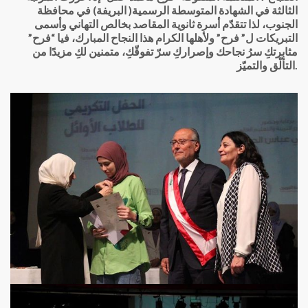
الثالثة في الشهادة المتوسطة الرسمية( البريفة) في محافظة
الجنوب، لذا تتقدّم أسرة ثانوية المقاصد بخالص التهاني وأسمى
التبريكات ل” فرح” ولأهلها الكرام هذا النجاح المبارك، فيا “فرح”
مثابرتكِ سرُ نجاحك وإصراركِ سرّ تفوقّكِ، متمنين لكِ مزيدًا من
التألّق والتميّز.