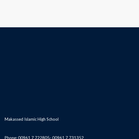
o
s
t
s
n
a
v
i
g
Makassed Islamic High School
a
Phone: 00961 7 722805- 00961 7 731352