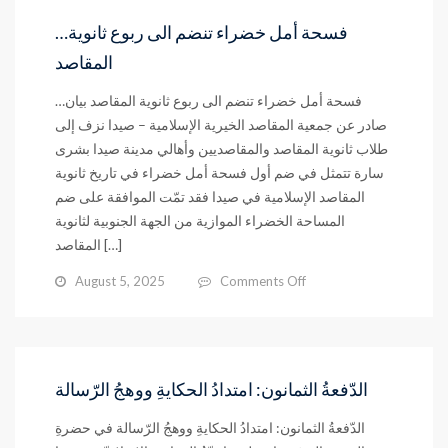
…فسحة أمل خضراء تنضم الى ربوع ثانوية
المقاصد
…فسحة أمل خضراء تنضم الى ربوع ثانوية المقاصد بيان
صادر عن جمعية المقاصد الخيرية الإسلامية – صيدا نزف إلى
طلاب ثانوية المقاصد والمقاصديين وأهالي مدينة صيدا بشرى
سارة تتمثل في ضم أول فسحة أمل خضراء في تاريخ ثانوية
المقاصد الإسلامية في صيدا فقد تمّت الموافقة على ضم
المساحة الخضراء الموازية من الجهة الجنوبية لثانوية
المقاصد […]
on
August 5, 2025
Comments Off
…
فسحة
أمل
خضراء
تنضم
الدّفعةُ الثمانون: امتدادُ الحكايةِ ووهجُ الرّسالة
الى
ربوع
الدّفعةُ الثمانون: امتدادُ الحكايةِ ووهجُ الرّسالة في حضرةِ
ثانوية