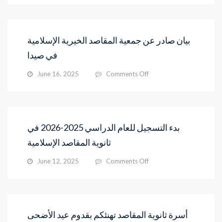
ثانوية
حلول
المقاصد
رأس
الإسلامية
السنة
عن
الهجرية
بيان صادر عن جمعية المقاصد الخيرية الإسلامية
بدء
في صيدا
التسجيل
في
on
June 16, 2025
Comments Off
:
بيان
“برنامج
صادر
التقوية
عن
الصيفي
جمعية
المقاصد
بدء التسجيل للعام الدراسي 2025-2026 في
الخيرية
ثانوية المقاصد الإسلامية
الإسلامية
في
on
June 12, 2025
Comments Off
صيدا
بدء
التسجيل
للعام
الدراسي
2025-
أسرة ثانوية المقاصد تهنئكم بقدوم عيد الأضحى
2026