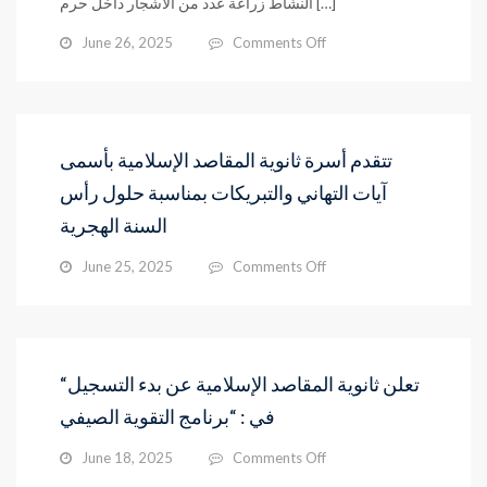
النشاط زراعة عدد من الأشجار داخل حرم […]
on
June 26, 2025
Comments Off
“نحنُ
متطوّعون”
تتقدم أسرة ثانوية المقاصد الإسلامية بأسمى
آيات التهاني والتبريكات بمناسبة حلول رأس
السنة الهجرية
on
June 25, 2025
Comments Off
تتقدم
أسرة
ثانوية
المقاصد
الإسلامية
“تعلن ثانوية المقاصد الإسلامية عن بدء التسجيل
بأسمى
في : “برنامج التقوية الصيفي
آيات
التهاني
on
June 18, 2025
Comments Off
والتبريكات
“تعلن
بمناسبة