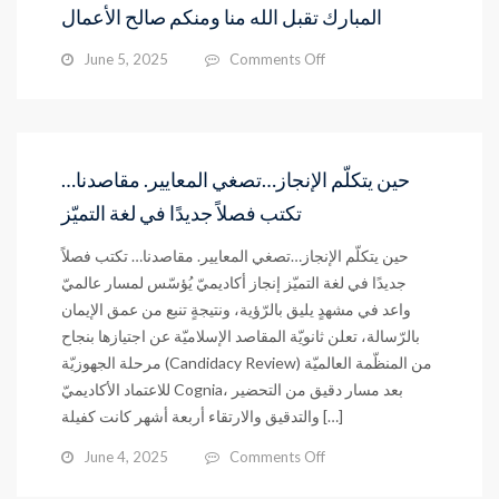
المبارك تقبل الله منا ومنكم صالح الأعمال
في
ثانوية
on
June 5, 2025
Comments Off
المقاصد
أسرة
الإسلامية
ثانوية
المقاصد
تهنئكم
بقدوم
حين يتكلّم الإنجاز…تصغي المعايير. مقاصدنا…
عيد
تكتب فصلاً جديدًا في لغة التميّز
الأضحى
المبارك
حين يتكلّم الإنجاز…تصغي المعايير. مقاصدنا… تكتب فصلاً
تقبل
الله
جديدًا في لغة التميّز إنجاز أكاديميّ يُؤسّس لمسار عالميّ
منا
واعد في مشهدٍ يليق بالرّؤية، ونتيجةٍ تنبع من عمق الإيمان
ومنكم
بالرّسالة، تعلن ثانويّة المقاصد الإسلاميّة عن اجتيازها بنجاح
صالح
مرحلة الجهوزيّة (Candidacy Review) من المنظّمة العالميّة
الأعمال
للاعتماد الأكاديميّ Cognia، بعد مسار دقيق من التحضير
والتدقيق والارتقاء أربعة أشهر كانت كفيلة […]
on
June 4, 2025
Comments Off
حين