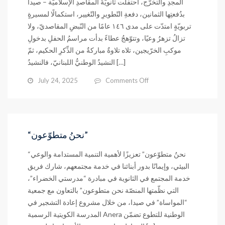
المجدِ والتخرّج، احتفلت ثانويّةُ المقاصدِ الإسلاميّة – صيدا
المقاصد
بدُفعتِها الثمانين، دفعةِ التّطويرِ والتّغيير، استكمالًا لمسيرةٍ
تربويّةٍ امتدّت على مدى ١٤٦ عامًا من النّبضِ المقاصديّ، ولا
تزالُ تزهرُ وعيًا، وتتوّهجُ عطاءً بدأت مراسمُ الحفلِ بدخولِ
موكبِ الخرّيجين، تلاه تلاوةٌ مباركةٌ من الذِّكرِ الحكيم، ثمّ
النشيدُ الوطنيُّ اللبنانيّ، فالنشيدُ […]
on
July 24, 2025
Comments Off
الدّفعةُ
الثمانون:
امتدادُ
الحكايةِ
ووهجُ
“نحنُ متطوّعون”
الرّسالة
“نحنُ متطوّعون” تعزيزًا لأهمية التنمية المستدامة والوعي
البيئي، وإيمانًا بدور أبنائنا في خدمة مجتمعهم، شارك فريق
خدمة المجتمع في الثانوية في مبادرة “مدرستي الخضراء”،
التي نظّمتها المنصّة نحن متطوعون” بالتعاون مع جمعية
“المواساة” في صيدا، من خلال مشروع إعادة التشجير في
المدرسة الكويتية الرسمية Anera الوطنية للتطوع تضمّن