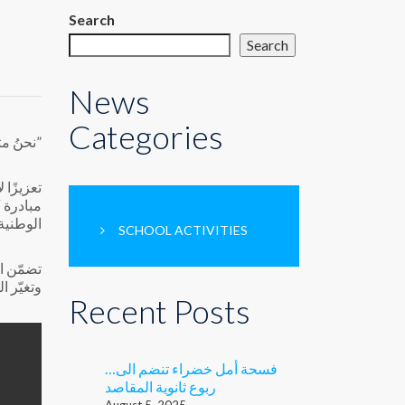
Search
Search
News
Categories
“نحنُ متطوّعون”
تعزيزًا 
مبادرة 
التشجير في المدرسة الكويتية
SCHOOL ACTIVITIES
تضمّن ا
وتغيّر ا
Recent Posts
…فسحة أمل خضراء تنضم الى
ربوع ثانوية المقاصد