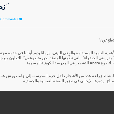
“نحنُ متطوّعون”
on
Comments Off
“نحنُ
متطوّعون”
لأهمية التنمية المستدامة والوعي البيئي، وإيمانًا بدور أبنائنا في خدمة
“مدرستي الخضراء”، التي نظّمتها المنصّة نحن متطوعون” بالتعاون مع ج
 الرسمية Anera الوطنية للتطوع
لنشاط زراعة عدد من الأشجار داخل حرم المدرسة، إلى جانب ورش عمل ت
لمناخ، ودورها الإيجابي في تعزيز الصحة النفسية والجسدية